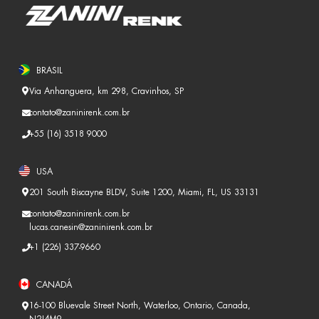
BRASIL
Via Anhanguera, km 298, Cravinhos, SP
contato@zaninirenk.com.br
+55 (16) 3518 9000
USA
201 South Biscayne BLDV, Suite 1200, Miami, FL, US 33131
contato@zaninirenk.com.br
lucas.canesin@zaninirenk.com.br
+1 (226) 337-9660
CANADÁ
16-100 Bluevale Street North, Waterloo, Ontario, Canada,
N2J4M9